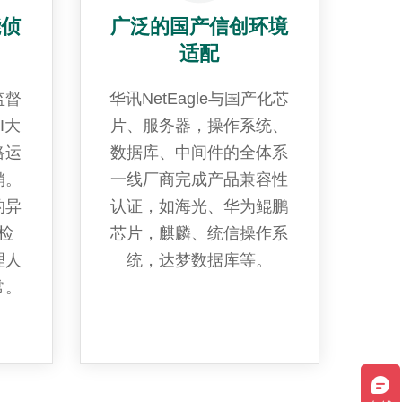
能侦
广泛的国产信创环境
适配
监督
华讯NetEagle与国产化芯
I大
片、服务器，操作系统、
络运
数据库、中间件的全体系
销。
一线厂商完成产品兼容性
的异
认证，如海光、华为鲲鹏
检
芯片，麒麟、统信操作系
理人
统，达梦数据库等。
常。